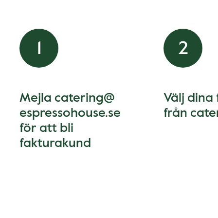
1
2
Mejla catering@
Välj dina
espressohouse.se
från cat
för att bli
fakturakund