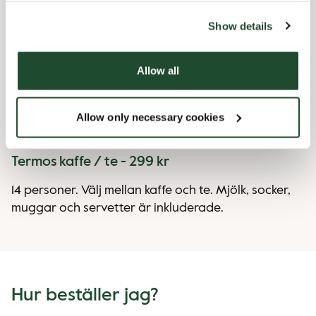
website).
5 Bullar - 169 kr
Show details
10 Bullar - 330 kr
Allow all
15 Bullar - 480 kr
Ramlösa/Imsdal - 37 kr
Allow only necessary cookies
Pepsi/Pepsi MAX - 37 kr
Termos kaffe / te - 299 kr
14 personer. Välj mellan kaffe och te. Mjölk, socker,
muggar och servetter är inkluderade.
Hur beställer jag?