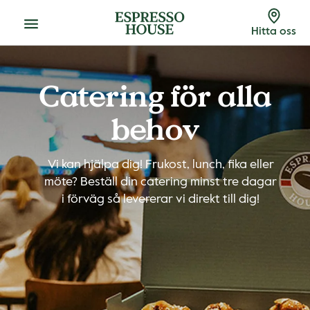
Meny
Hitta oss
Catering för alla
behov
Vi kan hjälpa dig! Frukost, lunch, fika eller
möte? Beställ din catering minst tre dagar
i förväg så levererar vi direkt till dig!