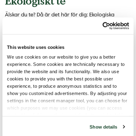
Ekologiskt te
Älskar du te? Då är det här för dig: Ekologiska
pyramid-teer av högsta kvalitet, från Dear Tea
Society. Om du inte vet vilka de är, så kan vi berätta
att de odlar och handplockar sina teer på de bästa
teodlingarna i världen. Inget standardte här inte.
This website uses cookies
Nix, detta te ligger i en pyramidpåse, som låter
We use cookies on our website to give you a better
bladen och örterna simma fritt. På så sätt utvecklar
experience. Some cookies are technically necessary to
de en magisk smak där i din kopp. Inte nog med det,
provide the website and its functionality. We also use
påsarna är gjorda av PLA, som är ett växtbaserat
cookies to provide you with the best possible user
och biologiskt nedbrytbart material.
experience, to produce anonymous statistics and to
show you customized advertisements. By adjusting your
settings in the consent manager tool, you can choose for
which purposes we may use cookies (you can access
the tool by clicking on the icon at the bottom right of this
website).
Show details